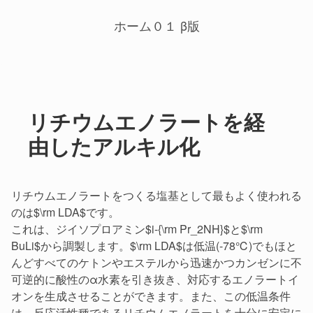
ホーム０１ β版
リチウムエノラートを経
由したアルキル化
リチウムエノラートをつくる塩基として最もよく使われる
のは$\rm LDA$です。
これは、ジイソプロアミン$i-{\rm Pr_2NH}$と$\rm
BuLi$から調製します。$\rm LDA$は低温(-78℃)でもほと
んどすべてのケトンやエステルから迅速かつカンゼンに不
可逆的に酸性のα水素を引き抜き、対応するエノラートイ
オンを生成させることができます。また、この低温条件
は、反応活性種であるリチウムエノラートを十分に安定に