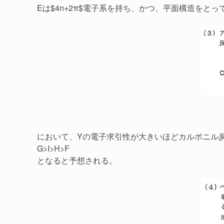
Eは$4n+2π$電子系を持ち、かつ、平面構造を
において、Yの電子求引性が大きいほどカルボニル炭素
G>I>H>F
となると予想される。