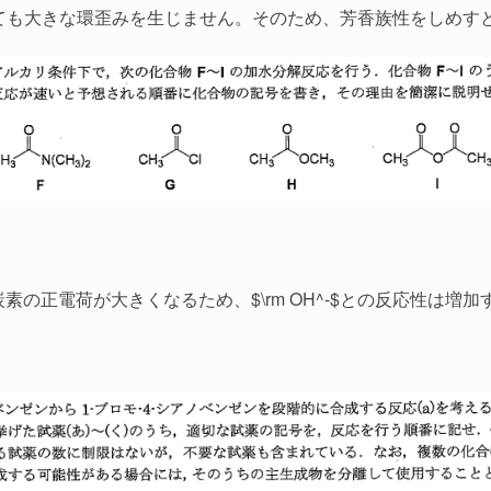
とっても大きな環歪みを生じません。そのため、芳香族性をしめす
の正電荷が大きくなるため、$\rm OH^-$との反応性は増