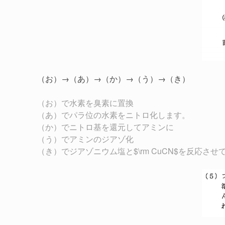
（お）→（あ）→（か）→（う）→（き）
（お）で水素を臭素に置換
（あ）でパラ位の水素をニトロ化します。
（か）でニトロ基を還元してアミンに
（う）でアミンのジアゾ化
（き）でジアゾニウム塩と$\rm CuCN$を反応