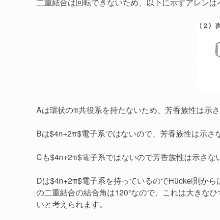
二重結合は回転できないため、以下に示すアレンは
Aは環状のπ共役系を持たないため、芳香族性は示
Bは$4n+2π$電子系ではないので、芳香族性は示
Cも$4n+2π$電子系ではないので芳香族性は示さ
Dは$4n+2π$電子系を持っているのでHückel
の二重結合の結合角は120°なので、これは大きな
いと考えられます。